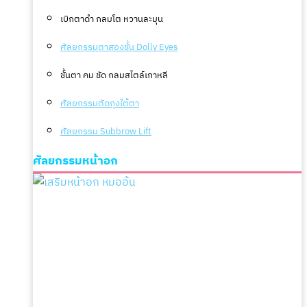
เบิกตาดำ กลมโต หวานละมุน
ศัลยกรรมตาสองชั้น Dolly Eyes
ชั้นตา คม ชัด กลมสไตล์เกาหลี
ศัลยกรรมตัดถุงใต้ตา
ศัลยกรรม Subbrow Lift
ศัลยกรรมหน้าอก