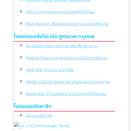
Office Syndrome ลดอาการออฟฟิศซินโดรม
Brain Recovery ฟื้นฟูเซลล์สมองทำงานมีประสิทธิภาพ
โปรแกรมดริปวิตามิน สูตรเฉพาะบุคคล
ID-Deluxe Detox ขับล้างสารพิษ ฟื้นฟูร่างกาย
Mood & Sleep นอนหลับสบาย ลดปวดหัวจากไมเกรน
Hang Over บำรุงตับ ขับสารพิษ
Weight Loss Fat Burner สลายไขมัน เร่งการเผาผลาญ
Rapid Heal IV Treatment ลดบวมหลังทำศัลยกรรม
โปรแกรมรักษาสิว
โปรแกรมรักษาสิว