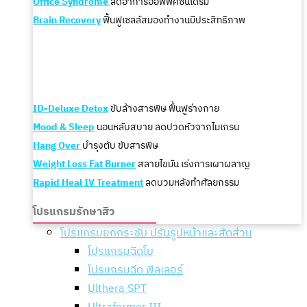
Office Syndrome
ลดอาการออฟฟิศซินโดรม
Brain Recovery
ฟื้นฟูเซลล์สมองทำงานมีประสิทธิภาพ
ID-Deluxe Detox
ขับล้างสารพิษ ฟื้นฟูร่างกาย
Mood & Sleep
นอนหลับสบาย ลดปวดหัวจากไมเกรน
Hang Over
บำรุงตับ ขับสารพิษ
Weight Loss Fat Burner
สลายไขมัน เร่งการเผาผลาญ
Rapid Heal IV Treatment
ลดบวมหลังทำศัลยกรรม
โปรแกรมรักษาสิว
โปรแกรมยกกระชับ ปรับรูปหน้าและสัดส่วน
โปรแกรมฉีดโบ
โปรแกรมฉีด ฟิลเลอร์
Ulthera SPT