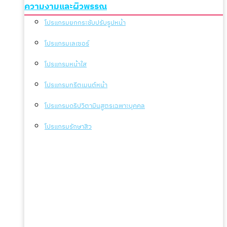
ความงามและผิวพรรณ
โปรแกรมยกกระชับปรับรูปหน้า
โปรแกรมเลเซอร์
โปรแกรมหน้าใส
โปรแกรมทรีตเมนต์หน้า
โปรแกรมดริปวิตามินสูตรเฉพาะบุคคล
โปรแกรมรักษาสิว