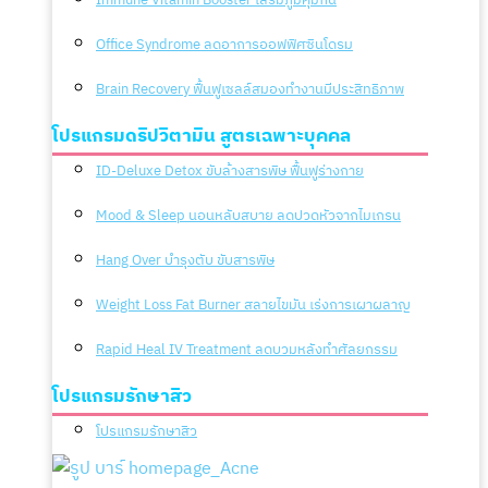
Office Syndrome ลดอาการออฟฟิศซินโดรม
Brain Recovery ฟื้นฟูเซลล์สมองทำงานมีประสิทธิภาพ
โปรแกรมดริปวิตามิน สูตรเฉพาะบุคคล
ID-Deluxe Detox ขับล้างสารพิษ ฟื้นฟูร่างกาย
Mood & Sleep นอนหลับสบาย ลดปวดหัวจากไมเกรน
Hang Over บำรุงตับ ขับสารพิษ
Weight Loss Fat Burner สลายไขมัน เร่งการเผาผลาญ
Rapid Heal IV Treatment ลดบวมหลังทำศัลยกรรม
โปรแกรมรักษาสิว
โปรแกรมรักษาสิว