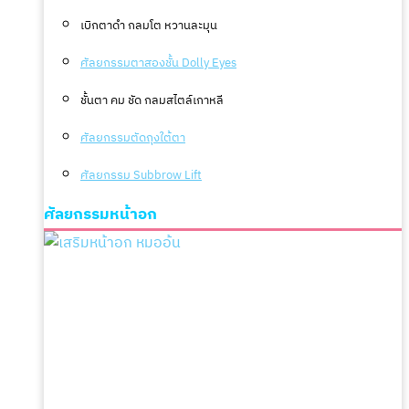
เบิกตาดำ กลมโต หวานละมุน
ศัลยกรรมตาสองชั้น Dolly Eyes
ชั้นตา คม ชัด กลมสไตล์เกาหลี
ศัลยกรรมตัดถุงใต้ตา
ศัลยกรรม Subbrow Lift
ศัลยกรรมหน้าอก