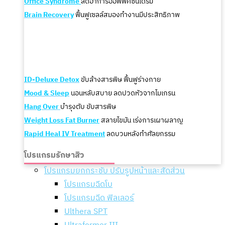
Office Syndrome
ลดอาการออฟฟิศซินโดรม
Brain Recovery
ฟื้นฟูเซลล์สมองทำงานมีประสิทธิภาพ
ID-Deluxe Detox
ขับล้างสารพิษ ฟื้นฟูร่างกาย
Mood & Sleep
นอนหลับสบาย ลดปวดหัวจากไมเกรน
Hang Over
บำรุงตับ ขับสารพิษ
Weight Loss Fat Burner
สลายไขมัน เร่งการเผาผลาญ
Rapid Heal IV Treatment
ลดบวมหลังทำศัลยกรรม
โปรแกรมรักษาสิว
โปรแกรมยกกระชับ ปรับรูปหน้าและสัดส่วน
โปรแกรมฉีดโบ
โปรแกรมฉีด ฟิลเลอร์
Ulthera SPT